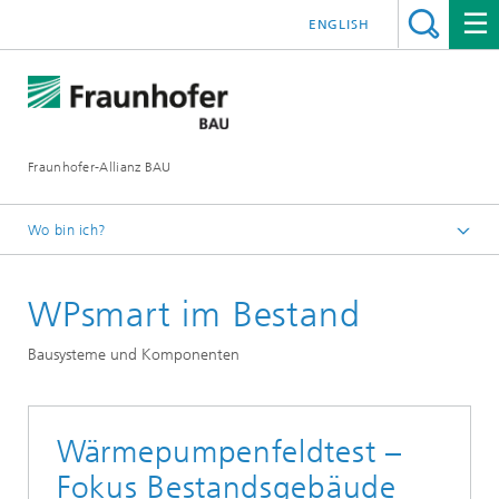
ENGLISH
Fraunhofer-Allianz BAU
Wo bin ich?
Deutsch
WPsmart im Bestand
Forschungsbereiche
Bausysteme und Komponenten
Bausysteme und Komponenten
Wärmepumpenfeldtest –
Fokus Bestandsgebäude